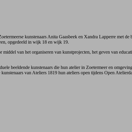
 Zoetermeerse kunstenaars Anita Gaasbeek en Xandra Lapperre met de b
en, opgedeeld in wijk 18 en wijk 19.
or middel van het organiseren van kunstprojecten, het geven van educa
viduele beeldende kunstenaars die hun atelier in Zoetermeer en omgevi
se kunstenaars van Ateliers 1819 hun ateliers open tijdens Open Atelie