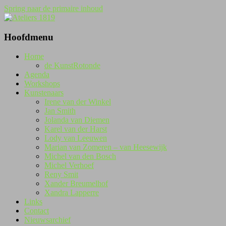
Spring naar de primaire inhoud
Kunstenaarscollectief
Ateliers 1819
Hoofdmenu
Home
de KunstRotonde
Agenda
Workshops
Kunstenaars
Irene van der Winkel
Jan Smith
Jolanda van Diemen
Karel van der Harst
Lody van Leeuwen
Marian van Zomeren – van Heesewijk
Michel van den Bosch
Michel Verhoef
Reny Smit
Xander Breumelhof
Xandra Lapperre
Links
Contact
Nieuwsarchief